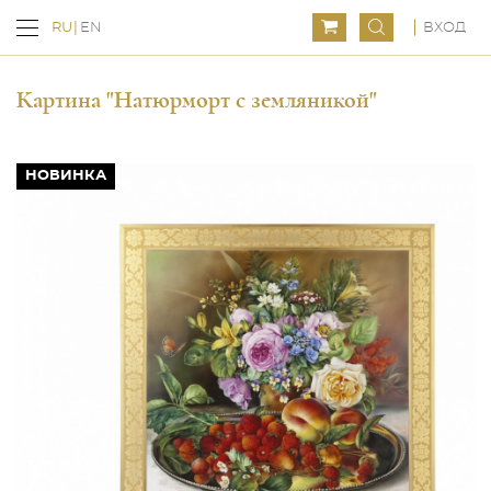
ВХОД
RU
EN
Картина "Натюрморт с земляникой"
НОВИНКА