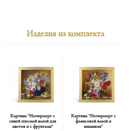
Изделия из комплекта
Картина "Натюрморт с
Картина "Натюрморт с
синей плоской вазой для
фаянсовой вазой и
цветов и с фруктами"
вишнями"