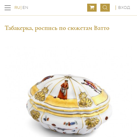
ВХОД
RU
EN
Табакерка, роспись по сюжетам Ватто