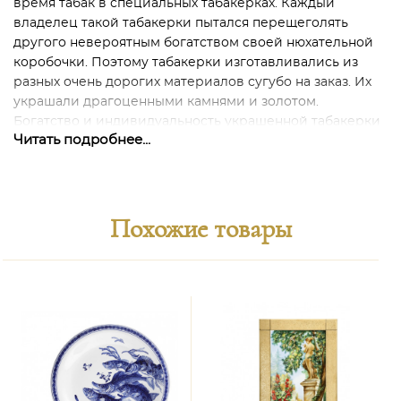
время табак в специальных табакерках. Каждый
владелец такой табакерки пытался перещеголять
другого невероятным богатством своей нюхательной
коробочки. Поэтому табакерки изготавливались из
разных очень дорогих материалов сугубо на заказ. Их
украшали драгоценными камнями и золотом.
Богатство и индивидуальность украшенной табакерки
Читать подробнее...
говорила о статусе человека, который её имел.
Поскольку фарфор называли «белым золотом» и
ценился он на самом деле на вес золота, в моду скоро
вошли фарфоровые табакерки.
Похожие товары
Современный художник Кристоф Троммер виртуозно
выполняет роспись миниатюрных предметов на основе
живописи известного французского художника
Антуана Ватто (1684-1721). Мануфактура Майсен
приобрела его эскизы, наброски и гравюры в 1741 году.
До сих пор сюжеты живописи Ватто являются одним из
основных источников вдохновения для художников
Майсен.