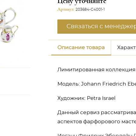
Цену уточняйте
Артикул:
203684-C4001-1
Связаться с менедже
Описание товара
Харак
Лимитированная коллекция 2
Модель: Johann Friedrich Eber
Художник: Petra Israel
неджером
Данный сервиз рассматривае
аспектов фарфорового маст
Иоганн Фридрих Эберляйн (1