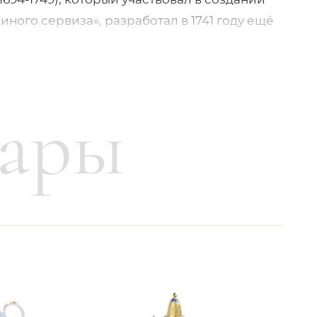
ного сервиза», разработал в 1741 году ещё
за для Фридриха Августа фон
 Августа Сильного. После этого пресс-
сь в архивах мануфактуры, однако в этом
ть его возвращение в новой декоративной
вары
ознательно оставлен без излишнего
огогранный рельефный узор в чистом виде
ойдённое мастерство формования и
полнен двумя оттенками изумрудно-
оставлены акценты черными тонкими
фект трёхмерного изображения.
а в раннем стиле цветочной живописи.