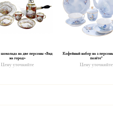
Букеты выполнены цветом p
интенсивности, благодаря ч
изображаемых предметов. Т
был очень популярен в эпоху
в ярких красках разбросаны
центральными мотивами, раз
 шоколада на две персоны «Вид
Кофейный набор на 2 персон
на город»
полёте"
Цену уточняйте
Цену уточняйте