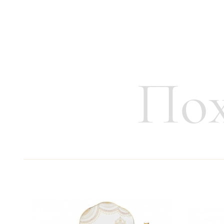
Год создания:
1740
Лимитированная серия:
25 изделий
Пох