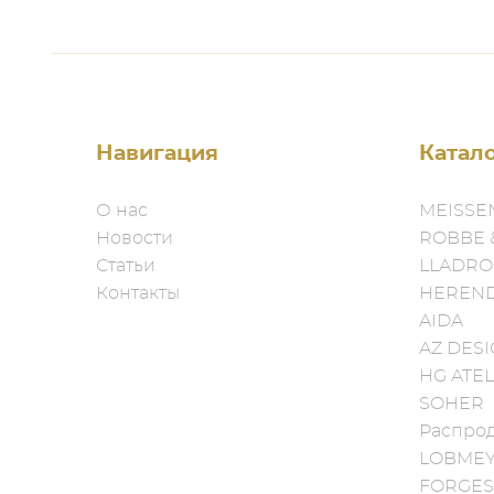
Навигация
Катал
О нас
MEISSE
Новости
ROBBE 
Статьи
LLADRO
Контакты
HEREN
AIDA
AZ DES
HG ATEL
SOHER
Распро
LOBME
FORGES