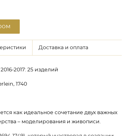
ром
теристики
Доставка и оплата
016-2017: 25 изделий
lein, 1740
тся как идеальное сочетание двух важных
ерства – моделирования и живописи.
694-1749), который участвовал в создании