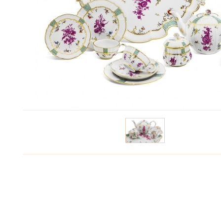
Цену уточняйте
Связаться с ме
Вид фарфора:
Белый, с росписью
Автор:
Иоганн Фридрих Эберляйн