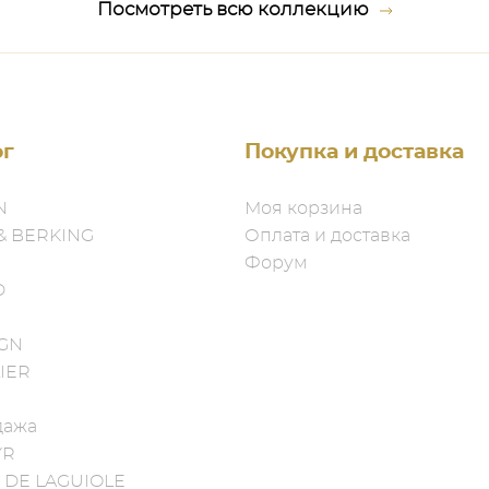
Посмотреть всю коллекцию
ог
Покупка и доставка
N
Моя корзина
& BERKING
Оплата и доставка
Форум
D
IGN
IER
дажа
YR
 DE LAGUIOLE