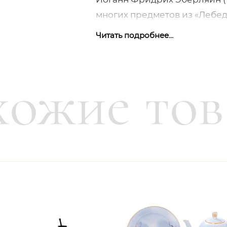
многих предметов из «Лебеди
одну известную форму серви
Читать подробнее...
Бранденштайна – шеф-повара
формы сервиза долго томили
году мы можем отпразднова
ожие то
росписи.
Основной рельеф сервиза с
декорирования. Сложный мн
демонстрирует нам непревз
отделки. Шашечный узор вы
зелёного цвета. В узоре пр
линиями, чтобы усилить эф
Основная роспись выполнен