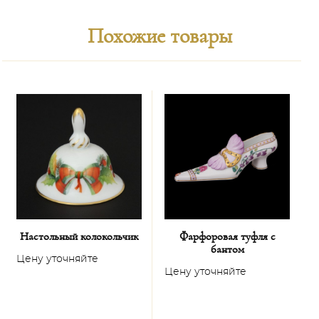
Похожие товары
Настольный колокольчик
Фарфоровая туфля с
бантом
Цену уточняйте
Ц
Цену уточняйте