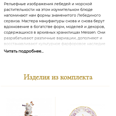
Рельефные изображения лебедей и морской
растительности на этом изумительном блюде
напоминают нам формы знаменитого
Лебединого
сервиза
. Мастера мануфактуры снова и снова берут
вдохновение в богатстве форм, моделей и декоров,
содержащихся в архивных хранилищах Meissen. Они
разрабатывают различные вариации, дополняют и
восстанавливают культурное фарфоровое наследие
Саксонии.
Читать подробнее...
В данном случае рельеф блюда расписан в стиле
Каподимонте с использованием контрастных оттенков
росписи. Стиль Каподимонте берёт свои истоки в
Изделия из комплекта
названии известной итальянской фарфоровой
мануфактуры CAPODIMONTE, которая была основана в
1743 году в Неаполе Неаполитанским Королем Карлом
III из династии Бурбонов. Основные черты стиля
Каподименте:
· элементы неоклассицизма;