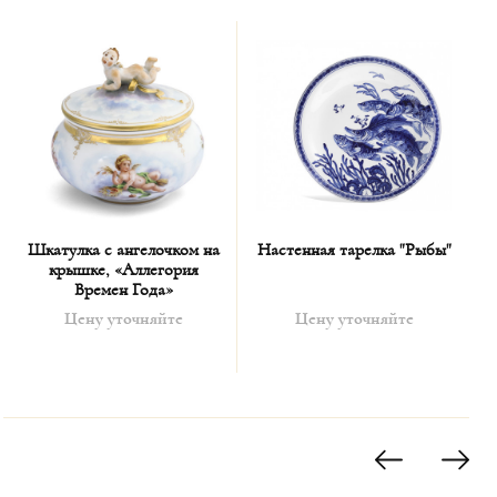
Шкатулка с ангелочком на
Настенная тарелка "Рыбы"
крышке, «Аллегория
Времен Года»
Цену уточняйте
Цену уточняйте