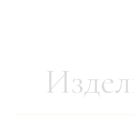
Автор:
Хайнц Вернер
Высота:
63 см
Ширина:
45 см
Вес:
8900 г
Лимитированная серия:
25 изделий
Издел