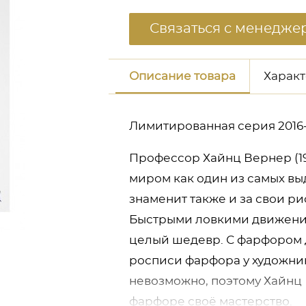
Связаться с менедже
Описание товара
Харак
Лимитированная серия 2016-2
Профессор Хайнц Вернер (1
миром как один из самых в
знаменит также и за свои ри
Быстрыми ловкими движения
целый шедевр. С фарфором 
неджером
росписи фарфора у художник
невозможно, поэтому Хайнц
фарфоре своё мастерство.