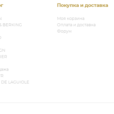
ог
Покупка и доставка
N
Моя корзина
& BERKING
Оплата и доставка
Форум
D
IGN
IER
дажа
YR
 DE LAGUIOLE