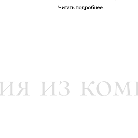
Читать подробнее...
Более ста вариантов декоро
создал великий Вернер. К с
работает на мануфактуре, ка
преданно служил на её благо
Он пытался запечатлеть бук
эмоции, идеи. Карнавал, му
ия из ком
красивых женщин неоднокра
которых он видел попытку з
движения, жеста, улыбки, о
моментом.
На данной картине мы видим
рукой, высоко поднятой ввер
начинает движение из танца