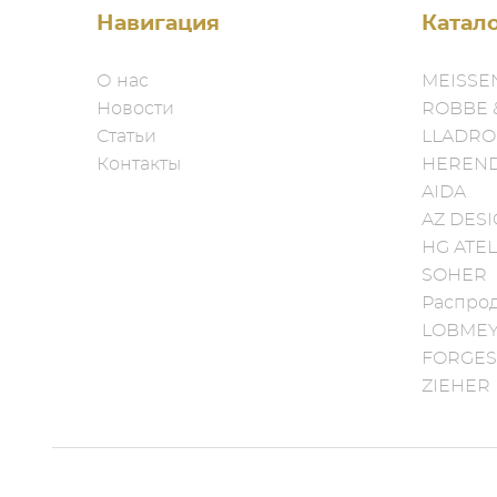
Навигация
Катал
О нас
MEISSE
Новости
ROBBE 
Статьи
LLADRO
Контакты
HEREN
AIDA
AZ DES
HG ATEL
SOHER
Распро
LOBME
FORGES
ZIEHER