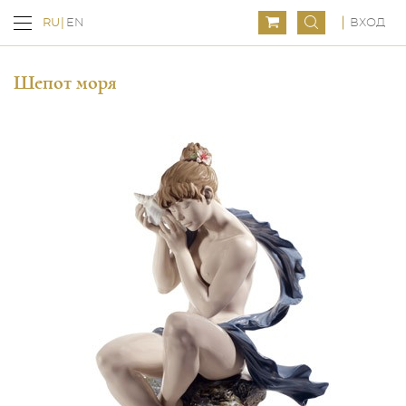
ВХОД
RU
EN
Шепот моря