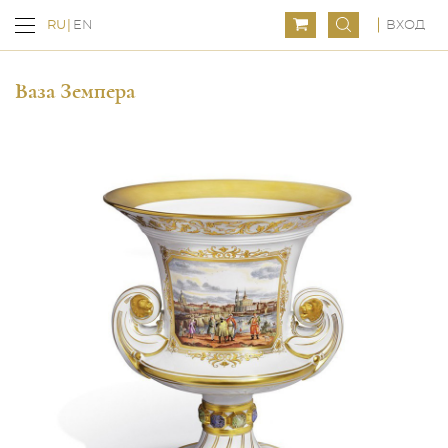
ВХОД
RU
EN
Ваза Земпера