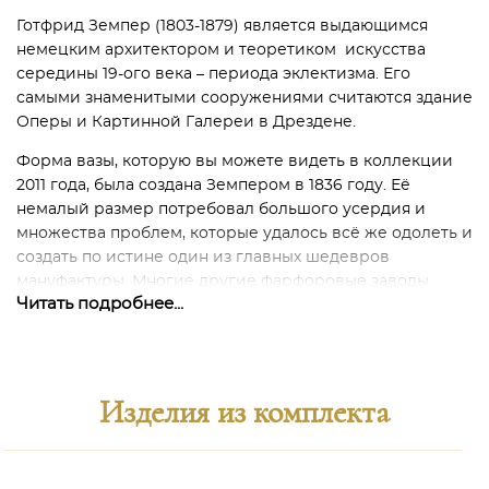
Готфрид Земпер (1803-1879) является выдающимся
немецким архитектором и теоретиком искусства
середины 19-ого века – периода эклектизма. Его
самыми знаменитыми сооружениями считаются здание
Оперы и Картинной Галереи в Дрездене.
Форма вазы, которую вы можете видеть в коллекции
2011 года, была создана Земпером в 1836 году. Её
немалый размер потребовал большого усердия и
множества проблем, которые удалось всё же одолеть и
создать по истине один из главных шедевров
мануфактуры. Многие другие фарфоровые заводы
Читать подробнее...
пытались повторить такую форму и такой размер
сосуда, по большей части безуспешно.
Изделия из комплекта