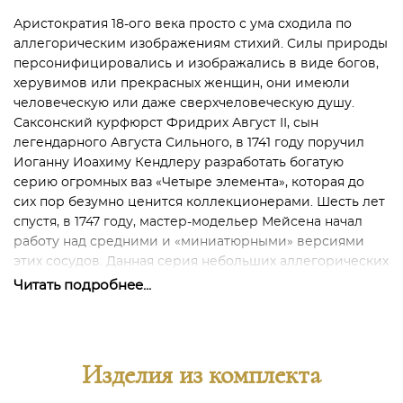
Аристократия 18-ого века просто с ума сходила по
аллегорическим изображениям стихий. Силы природы
персонифицировались и изображались в виде богов,
херувимов или прекрасных женщин, они имеюли
человеческую или даже сверхчеловеческую душу.
Саксонский курфюрст Фридрих Август II, сын
легендарного Августа Сильного, в 1741 году поручил
Иоганну Иоахиму Кендлеру разработать богатую
серию огромных ваз «Четыре элемента», которая до
сих пор безумно ценится коллекционерами. Шесть лет
спустя, в 1747 году, мастер-модельер Мейсена начал
работу над средними и «миниатюрными» версиями
этих сосудов. Данная серия небольших аллегорических
ваз, разработанных Кендлером в 1755 году,
Читать подробнее...
переиздаётся на мануфактуре впервые за столько лет!!!
Для того, чтобы изготовить, например, вазу «Огонь»
потребовалось отлить 85 отдельных форм,
Изделия из комплекта
изготовление которых представляло особую
сложность из-за ажурности при применении особой