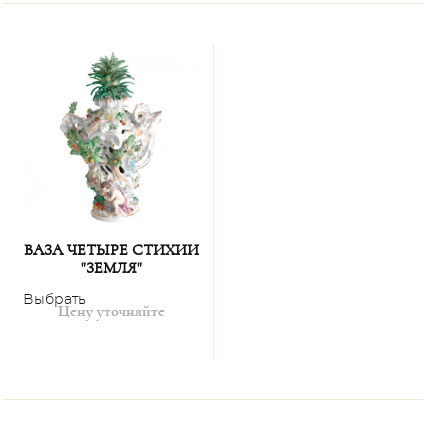
техники перфорации. Сложность заключалась и в том,
как правильно расположить дракона и остальные
элементы рельефного оформления вазы.
Первую отливку данного гарнитура ваз, кстати, можно
увидеть в Оранжерее дворца Сан-Суси в Потсдаме.
Форма и дизайн: JOHANN JOACHIM KAENDLER, 1755
Художник: ILONA THIEME
ВАЗА ЧЕТЫРЕ СТИХИИ
"ЗЕМЛЯ"
Выбрать
Цену уточняйте