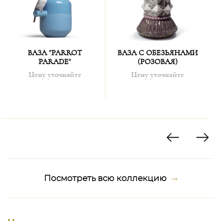
Стоимость доставки:
Стоимость доставки высчитывается в каждом
конкретном случае отдельно.
ВАЗА "PARROT
ВАЗА С ОБЕЗЬЯНАМИ
PARADE"
(РОЗОВАЯ)
В среднем расчёт составляет 10% от стоимости
Цену уточняйте
Цену уточняйте
заказанного товара.
В случае облагания товара таможенными сборами,
расходы несёт покупатель.
Сроки доставки:
1. Изделия, которые есть в наличии в нашем шоу-руме
в Карловых Варах – доставка осуществляется в течение
максимум 3-4 недель;
Посмотреть всю коллекцию
2. Изделия, которых нет в наличии в нашем шоу-руме в
Карловых Варах:
* LLADRO/AIDA/LOBMEYR/AZ-DESIGN/HG ATELIER: