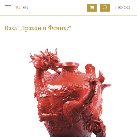
ВХОД
RU
EN
Ваза "Дракон и Феникс"