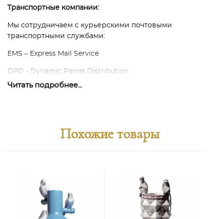
Транспортные компании:
Мы сотрудничаем с курьерскими почтовыми
транспортными службами:
EMS – Express Mail Service
DPD - Dynamic Parcel Distribution
Читать подробнее...
Наши собтвенные курьеры и транспортные средства.
В каждом конкретном случае мы готовы обсудить
возможные варианты способов и условий доставки в
соответствии с потребностями наших покупателей.
Похожие товары
Наша задача заключается в том, чтобы доставка была
максимально удобна для обеих сторон, результативна и
гарантирована.
Способы оплаты:
Расчётный счёт в виде банковского или электронного
перевода по инвойсу.