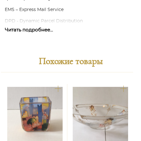
EMS – Express Mail Service
DPD - Dynamic Parcel Distribution
Читать подробнее...
Наши собтвенные курьеры и транспортные средства.
В каждом конкретном случае мы готовы обсудить
возможные варианты способов и условий доставки в
соответствии с потребностями наших покупателей.
Похожие товары
Наша задача заключается в том, чтобы доставка была
максимально удобна для обеих сторон, результативна и
гарантирована.
Способы оплаты:
Расчётный счёт в виде банковского или электронного
перевода по инвойсу.
Стоимость доставки:
Стоимость доставки высчитывается в каждом