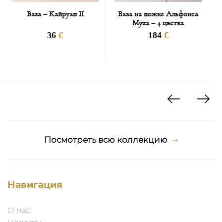
конкретном случае отдельно.
Ваза – Кайруан II
Ваза на ножке Альфонса
Муха – 4 цветка
В среднем расчёт составляет 10% от стоимости
36
€
184
€
заказанного товара.
В случае облагания товара таможенными сборами,
расходы несёт покупатель.
Сроки доставки:
1. Изделия, которые есть в наличии в нашем шоу-руме
в Карловых Варах – доставка осуществляется в течение
максимум 3-4 недель;
Посмотреть всю коллекцию
2. Изделия, которых нет в наличии в нашем шоу-руме в
Карловых Варах:
* LLADRO/AIDA/LOBMEYR/AZ-DESIGN/HG ATELIER:
Навигация
максимум 2 месяца на срок исполнения заказа +
максимум 2 недели на доставку;
О нас
* MEISSEN/HEREND/SOHER: от 6 месяцев до года на