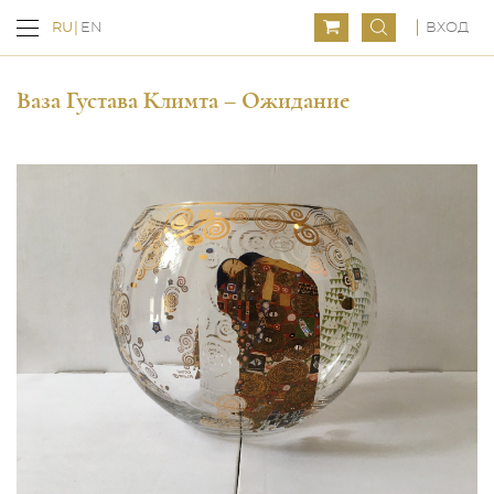
ВХОД
RU
EN
Ваза Густава Климта – Ожидание