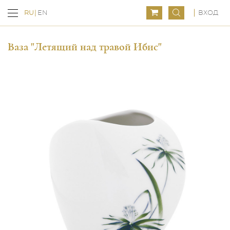
ВХОД
RU
EN
Ваза "Летящий над травой Ибис"