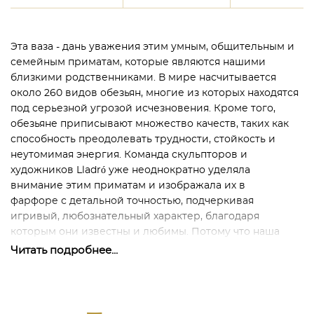
Эта ваза - дань уважения этим умным, общительным и
семейным приматам, которые являются нашими
близкими родственниками. В мире насчитывается
около 260 видов обезьян, многие из которых находятся
под серьезной угрозой исчезновения. Кроме того,
обезьяне приписывают множество качеств, таких как
способность преодолевать трудности, стойкость и
неутомимая энергия. Команда скульпторов и
художников Lladró уже неоднократно уделяла
внимание этим приматам и изображала их в
фарфоре с детальной точностью, подчеркивая
игривый, любознательный характер, благодаря
которым они известны и любимы. Потому что наша
планета и все населяющие ее виды нуждаются в такой
Читать подробнее...
заботе и внимании.