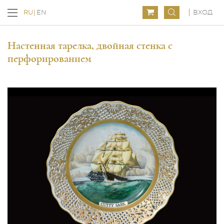
ВХОД
RU
EN
Настенная тарелка, двойная стенка с
перфорированием