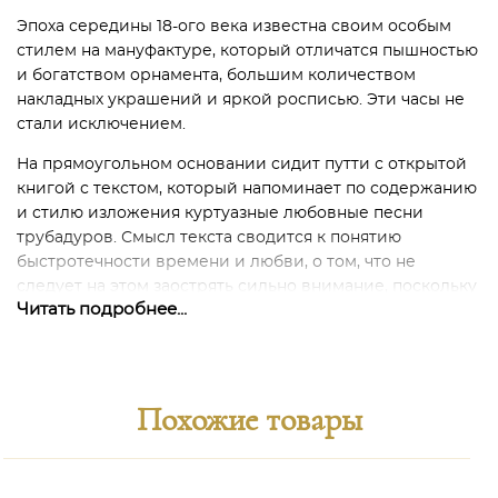
Эпоха середины 18-ого века известна своим особым
стилем на мануфактуре, который отличатся пышностью
и богатством орнамента, большим количеством
накладных украшений и яркой росписью. Эти часы не
стали исключением.
На прямоугольном основании сидит путти с открытой
книгой с текстом, который напоминает по содержанию
и стилю изложения куртуазные любовные песни
трубадуров. Смысл текста сводится к понятию
быстротечности времени и любви, о том, что не
следует на этом заострять сильно внимание, поскольку
Читать подробнее...
все равно за временем не успеть. Время безжалостно
даже к нашим потерям, которые заставляют нас
остановиться на мгновение, однако время продолжает
идти вперёд. В руках путти держит стилус.
Похожие товары
Циферблат часов представляет арабские цифры,
которые стали известны в Европе в 11 веке, а к 13-ому
практически вытеснили римские знаки чисел.