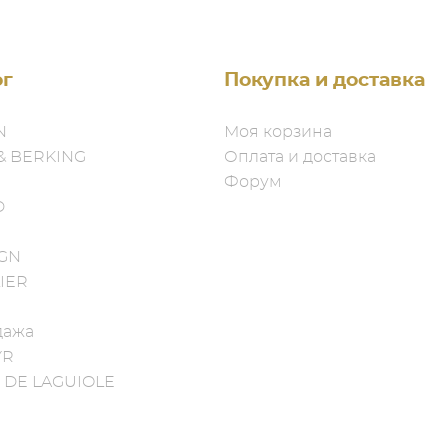
* MEISSEN/HEREND/SOHER: от
заказа + максимум 2 недели 
ог
Покупка и доставка
После Вашей заявки на зака
N
Моя корзина
получите от нас оповещение
& BERKING
Оплата и доставка
звонка о точном сроке изгот
Форум
произведения оплаты.
D
* ROBBE&BERKING: 2 недели 
IGN
недели на доставку.
IER
Мы постараемся организоват
дажа
YR
предварительном контакте с
 DE LAGUIOLE
Упаковка изделий: