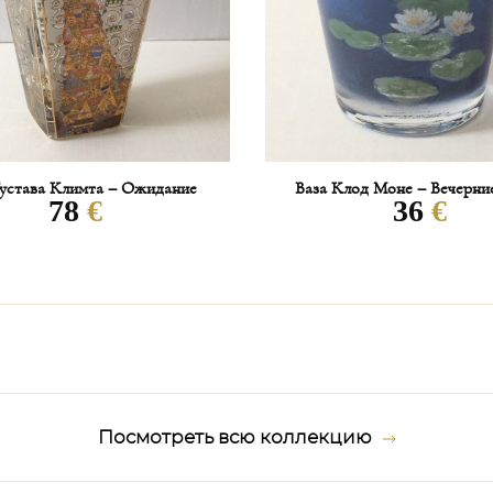
Стоимость доставки высчиты
отдельно.
В среднем расчёт составляет
В случае облагания товара 
покупатель.
Густава Климта – Ожидание
Ваза Клод Моне – Вечерни
78
€
36
€
Сроки доставки:
1. Изделия, которые есть в 
– доставка осуществляется в
2. Изделия, которых нет в н
Посмотреть всю коллекцию
* LLADRO/AIDA/LOBMEYR/AZ-
срок исполнения заказа + ма