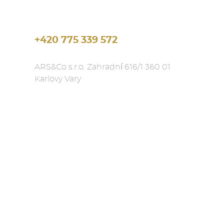
 6 месяцев до года на срок исполнения
на доставку;
+420 775 339 572
з изделия через наш интернет-магазин Вы
ARS&Co s.r.o. Zahradní 616/1 360 01
 в виде E-mail или нашего телефонного
Karlovy Vary
овления Вашего заказа и деталях
на срок исполнения заказа + максимум 3
ь доставку в удобное для Вас время дня при
 Вами.