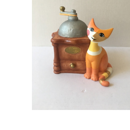
72
€
Купит