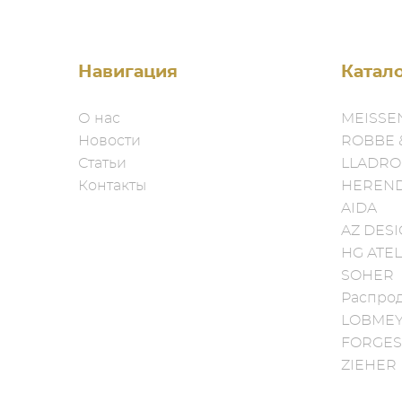
Навигация
Катал
О нас
MEISSE
Новости
ROBBE 
Статьи
LLADRO
Контакты
HEREN
AIDA
AZ DES
HG ATEL
SOHER
Распро
LOBME
FORGES
ZIEHER