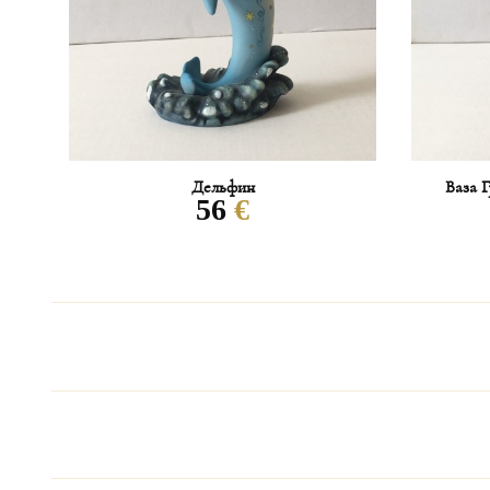
Дельфин
Ваза 
56
€