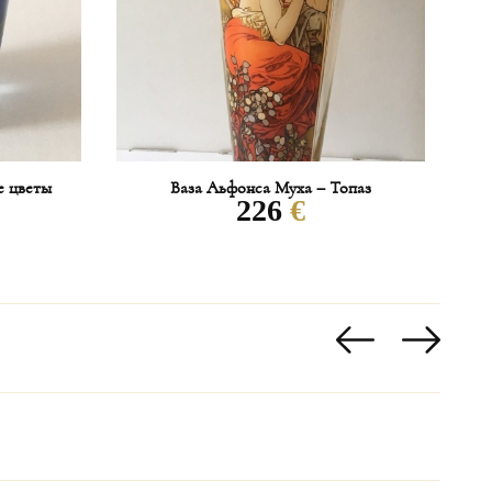
вается в каждом конкретном случае
 10% от стоимости заказанного товара.
таможенными сборами, расходы несёт
е цветы
Ваза Аьфонса Муха – Топаз
226
€
наличии в нашем шоу-руме в Карловых Варах
 течение максимум 3-4 недель;
аличии в нашем шоу-руме в Карловых Варах:
DESIGN/HG ATELIER: максимум 2 месяца на
ксимум 2 недели на доставку;