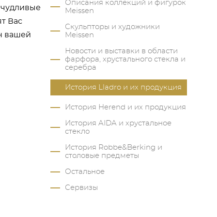
Описания коллекций и фигурок
ричудливые
Meissen
т Вас
Скульпторы и художники
н вашей
Meissen
Новости и выставки в области
фарфора, хрустального стекла и
серебра
История Lladro и их продукция
История Herend и их продукция
История AIDA и хрустальное
стекло
История Robbe&Berking и
столовые предметы
Остальное
Сервизы