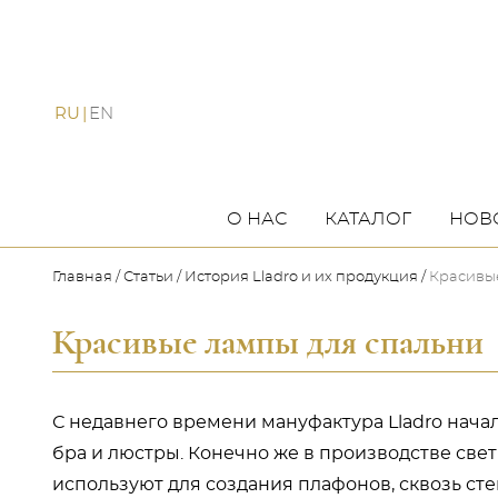
RU
EN
О НАС
КАТАЛОГ
НОВ
Главная
Статьи
История Lladro и их продукция
Красивы
Красивые лампы для спальни
С недавнего времени мануфактура Lladro нач
бра и люстры. Конечно же в производстве св
используют для создания плафонов, сквозь сте