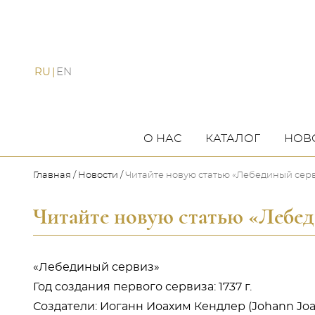
RU
EN
О НАС
КАТАЛОГ
НОВ
Главная
Новости
Читайте новую статью «Лебединый сер
Читайте новую статью «Лебе
«Лебединый сервиз»
Год создания первого сервиза: 1737 г.
Создатели: Иоганн Иоахим Кендлер (Johann Joa