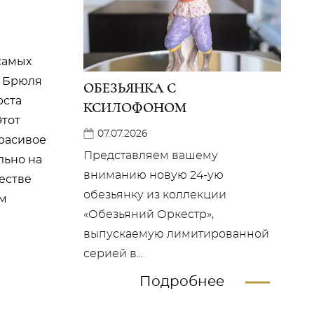
самых
н Брюля
ОБЕЗЬЯНКА С
рста
КСИЛОФОНОМ
Этот
07.07.2026
красивое
Представляем вашему
льно на
вниманию новую 24-ую
честве
обезьянку из коллекции
ем
«Обезьяний Оркестр»,
выпускаемую лимитированной
серией в...
Подробнее