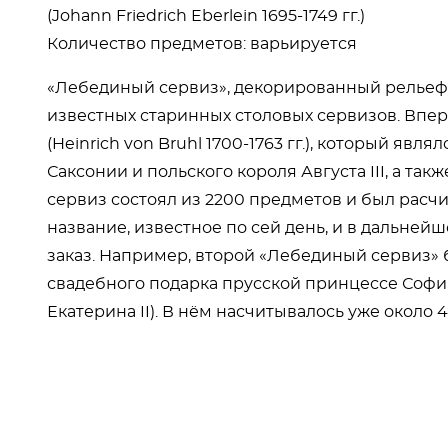
(Johann Friedrich Eberlein 1695-1749 гг.)
Количество предметов: варьируется
«Лебединый сервиз», декорированный рельефн
известных старинных столовых сервизов. Вперв
(Heinrich von Bruhl 1700-1763 гг.), который я
Саксонии и польского короля Августа III, а т
сервиз состоял из 2200 предметов и был расчит
название, известное по сей день, и в дальне
заказ. Например, второй «Лебединый сервиз» бы
свадебного подарка прусской принцессе Софи
Екатерина II). В нём насчитывалось уже около 