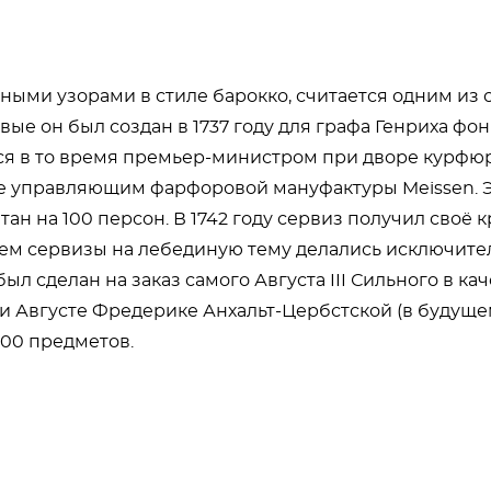
ыми узорами в стиле барокко, считается одним из 
ые он был создан в 1737 году для графа Генриха фо
влялся в то время премьер-министром при дворе курфю
акже управляющим фарфоровой мануфактуры Meissen. 
ан на 100 персон. В 1742 году сервиз получил своё 
йшем сервизы на лебединую тему делались исключите
л сделан на заказ самого Августа III Сильного в ка
и Августе Фредерике Анхальт-Цербстской (в будущ
400 предметов.