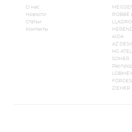
О нас
MEISSE
Новости
ROBBE 
Статьи
LLADRO
Контакты
HEREN
AIDA
AZ DES
HG ATEL
SOHER
Распро
LOBME
FORGES
ZIEHER
designed & developed with love by