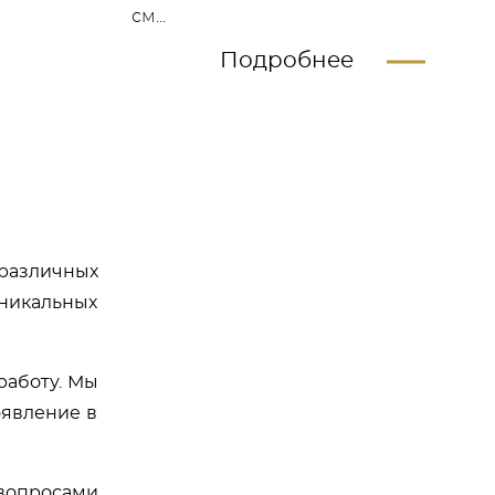
см...
Подробнее
различных
уникальных
работу. Мы
оявление в
вопросами