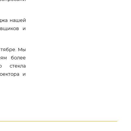
джа нашей
авщиков и
нтябре. Мы
лям более
го стекла
оектора и