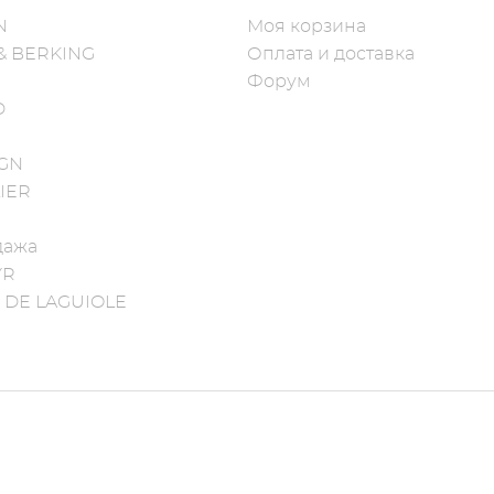
N
Моя корзина
& BERKING
Оплата и доставка
Форум
D
IGN
IER
дажа
YR
 DE LAGUIOLE