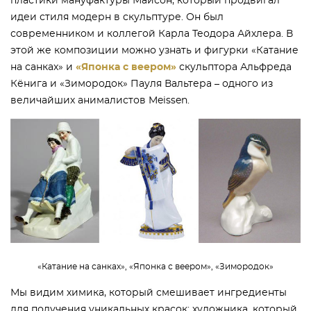
пластики мануфактуры Майсон, который продвигал
идеи стиля модерн в скульптуре. Он был
современником и коллегой Карла Теодора Айхлера. В
этой же композиции можно узнать и фигурки «Катание
на санках» и
«Японка с веером»
скульптора Альфреда
Кёнига и «Зимородок» Пауля Вальтера – одного из
величайших анималистов Meissen.
«Катание на санках», «Японка с веером», «Зимородок»
Мы видим химика, который смешивает ингредиенты
для получения уникальных красок; художника, который