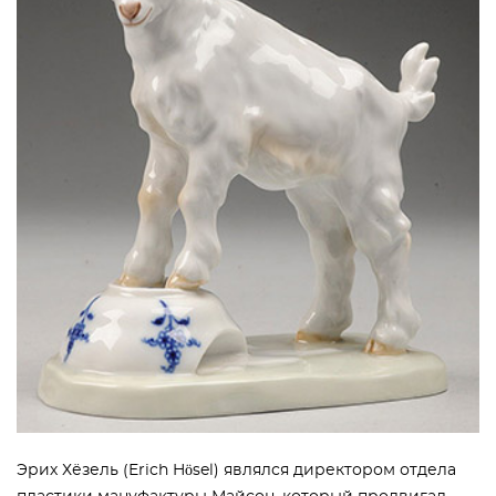
Эрих Хёзель (Erich Hösel) являлся директором отдела