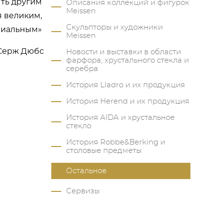
ыть другим
Описания коллекций и фигурок
Meissen
я великим,
Скульпторы и художники
ениальным»
Meissen
Серж Дюбс
Новости и выставки в области
фарфора, хрустального стекла и
серебра
История Lladro и их продукция
История Herend и их продукция
История AIDA и хрустальное
стекло
История Robbe&Berking и
столовые предметы
Остальное
Сервизы