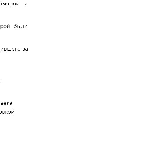
обычной и
орой были
дившего за
:
 века
овкой