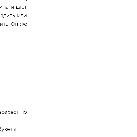
на, и дает
ладить или
ить. Он же
возраст по
букеты,