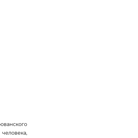
рованского
 человека,