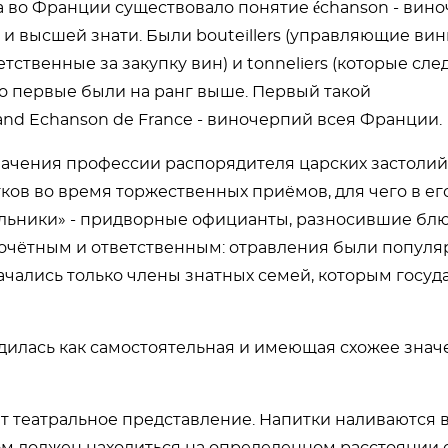
во Франции существовало понятие échanson - вино
 и высшей знати. Были bouteillers (управляющие ви
ственные за закупку вин) и tonneliers (которые сле
 но первые были на ранг выше. Первый такой
d Echanson de France - виночерпий всея Франции.
значения профессии распорядителя царских застолий
ов во время торжественных приёмов, для чего в ег
льники» - придворные официанты, разносившие блю
чётным и ответственным: отравления были популя
ачались только члены знатных семей, которым госуд
илась как самостоятельная и имеющая схожее знач
 театральное представление. Напитки наливаются 