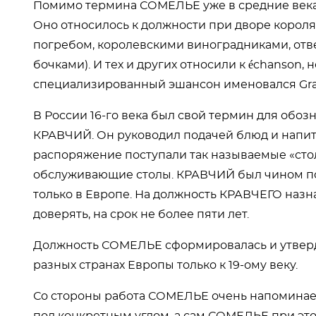
Помимо термина СОМЕЛЬЕ уже в средние века 
Оно относилось к должности при дворе короля
погребом, королевскими виноградниками, ответ
бочками). И тех и других относили к échanson,
специализированный эшансон именовался Gran
В России 16-го века был свой термин для обо
КРАВЧИЙ. Он руководил подачей блюд и напитк
распоряжение поступали так называемые «сто
обслуживающие столы. КРАВЧИЙ был чином по
только в Европе. На должность КРАВЧЕГО назн
доверять, на срок не более пяти лет.
Должность СОМЕЛЬЕ сформировалась и утверд
разных странах Европы только к 19-ому веку.
Со стороны работа СОМЕЛЬЕ очень напоминает