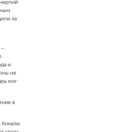
черпий.
нным
дили за
 –
о
да и
рны не
арь мог
ение в
в бокалы