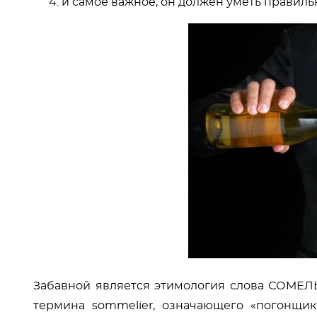
и самое важное, он должен уметь правиль
Забавной является этимология слова СОМЕЛЬ
термина sommelier, означающего «погонщик 