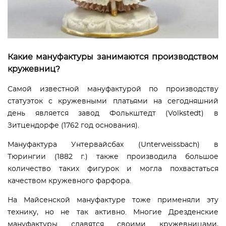
Какие мануфактуры занимаются производством
кружевниц?
Самой известной мануфактурой по производству
статуэток с кружевными платьями на сегодняшний
день является завод Фолькштедт (Volkstedt) в
Зитцендорфе (1762 год основания).
Мануфактура Унтервайсбах (Unterweissbach) в
Тюрингии (1882 г.) также производила большое
количество таких фигурок и могла похвастаться
качеством кружевного фарфора.
На Майсенской мануфактуре тоже применяли эту
технику, но не так активно. Многие Дрезденские
мануфактуры славятся своими кружевницами,