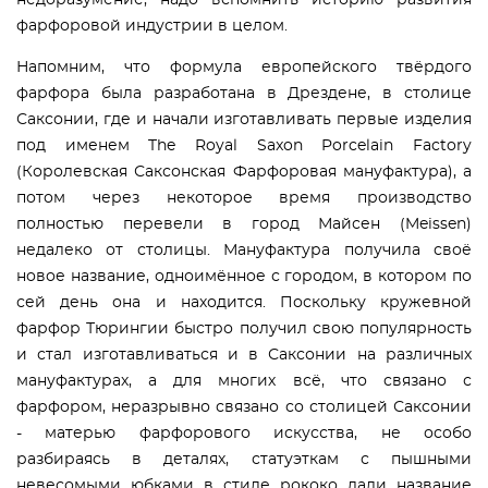
недоразумение, надо вспомнить историю развития
фарфоровой индустрии в целом.
Напомним, что формула европейского твёрдого
фарфора была разработана в Дрездене, в столице
Саксонии, где и начали изготавливать первые изделия
под именем The Royal Saxon Porcelain Factory
(Королевская Саксонская Фарфоровая мануфактура), а
потом через некоторое время производство
полностью перевели в город Майсен (Meissen)
недалеко от столицы. Мануфактура получила своё
новое название, одноимённое с городом, в котором по
сей день она и находится. Поскольку кружевной
фарфор Тюрингии быстро получил свою популярность
и стал изготавливаться и в Саксонии на различных
мануфактурах, а для многих всё, что связано с
фарфором, неразрывно связано со столицей Саксонии
- матерью фарфорового искусства, не особо
разбираясь в деталях, статуэткам с пышными
невесомыми юбками в стиле рококо дали название