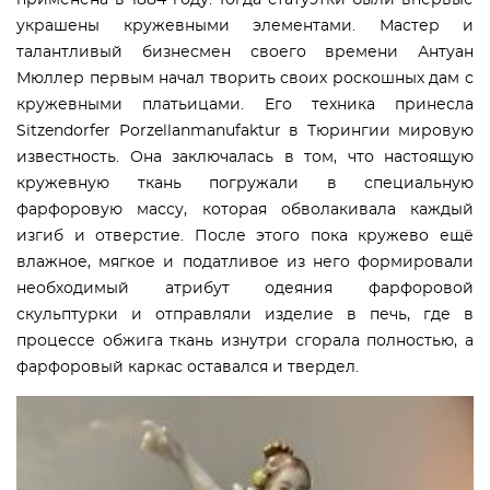
применена в 1884 году. Тогда статуэтки были впервые
украшены кружевными элементами. Мастер и
талантливый бизнесмен своего времени Антуан
Мюллер первым начал творить своих роскошных дам с
кружевными платьицами. Его техника принесла
Sitzendorfer Porzellanmanufaktur в Тюрингии мировую
известность. Она заключалась в том, что настоящую
кружевную ткань погружали в специальную
фарфоровую массу, которая обволакивала каждый
изгиб и отверстие. После этого пока кружево ещё
влажное, мягкое и податливое из него формировали
необходимый атрибут одеяния фарфоровой
скульптурки и отправляли изделие в печь, где в
процессе обжига ткань изнутри сгорала полностью, а
фарфоровый каркас оставался и твердел.