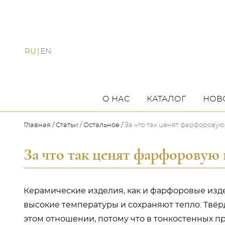
RU
EN
О НАС
КАТАЛОГ
НОВ
Главная
Статьи
Остальное
За что так ценят фарфорову
За что так ценят фарфоровую
Керамические изделия, как и фарфоровые изде
высокие температуры и сохраняют тепло. Твё
этом отношении, потому что в тонкостенных п