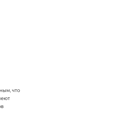
ным, что
меют
ов