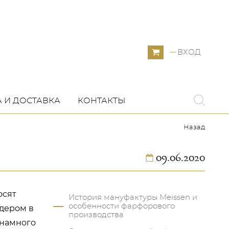
ВХОД
 И ДОСТАВКА
КОНТАКТЫ
Назад
09.06.2020
осят
История мануфактуры Meissen и
особенности фарфорового
дером в
производства
 намного