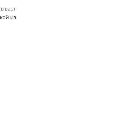
тывает
ткой из