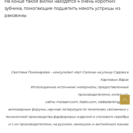
На конце такой вилки находятся 4 очень коротких
зубчика, помогающие подцепить мякоть устрицы из
раковины.
Светлана Пономарёва – консультант «Арт-Салона» на улице Садова в
Карловых Варах
Используемые источники: материалы, предоставленные
производителями, интернет-
сайты meissen.com, lladro.com, robbeberking.com,
антикварные форумы, научная литература по тематикам, связанным с
технологией производства фарфоровых изделий и столового серебра
и с их производителями, на русском, немецком и английском языках