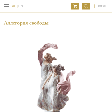
ВХОД
RU
EN
Аллегория свободы