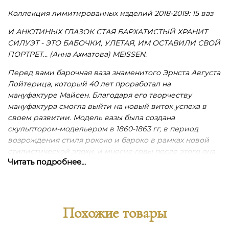
Коллекция лимитированных изделий 2018-2019
: 15 ваз
И АНЮТИНЫХ ГЛАЗОК СТАЯ БАРХАТИСТЫЙ ХРАНИТ
СИЛУЭТ - ЭТО БАБОЧКИ, УЛЕТАЯ, ИМ ОСТАВИЛИ СВОЙ
ПОРТРЕТ... (Анна Ахматова) MEISSEN.
Перед вами барочная ваза знаменитого Эрнста Августа
Лойтерица, который 40 лет проработал на
мануфактуре Майсен. Благодаря его творчеству
мануфактура смогла выйти на новый виток успеха в
своем развитии. Модель вазы была создана
скульптором-модельером в 1860-1863 гг, в период
возрождения стиля рококо и бароко в рамках новой
стилистической эпохи, и многие годы после этого она
Читать подробнее...
была одной из визитных карточек Майсенской
мануфактуры. Вместо змеиных знаменитых ручек
скульптор в данной вазе использует фарфоровую
пластику в виде акантовых листьев,
декорированных изящной позолотой. Приглядитесь к
Похожие товары
тонкому оформлению декоративного рельефа вазы на