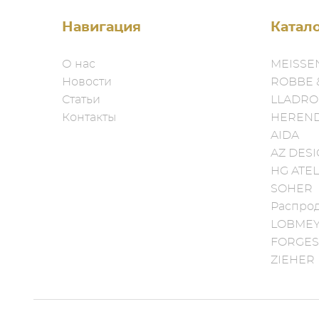
Навигация
Катал
О нас
MEISSE
Новости
ROBBE 
Статьи
LLADRO
Контакты
HEREN
AIDA
AZ DES
HG ATEL
SOHER
Распро
LOBME
FORGES
ZIEHER