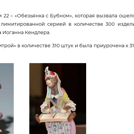
м 22 – «Обезьянка с Бубном», которая вызвала ош
 лимитированной серией в количестве 300 издел
а Иоганна Кендлера.
цитрой» в количестве 310 штук и была приурочена к 3