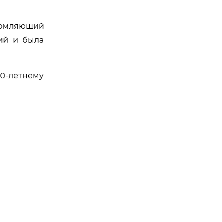
еломляющий
ий и была
10-летнему