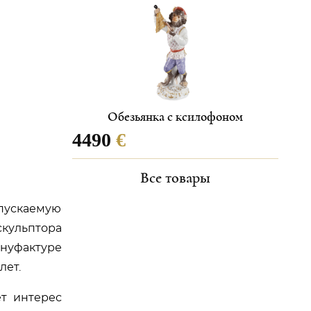
Обезьянка с ксилофоном
4490
€
Все товары
ыпускаемую
кульптора
ануфактуре
лет.
ет интерес