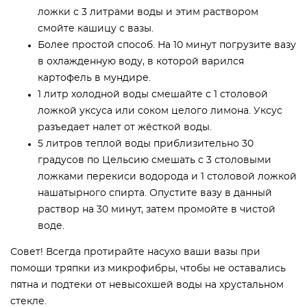
ложки с 3 литрами воды и этим раствором
смойте кашицу с вазы.
Более простой способ. На 10 минут погрузите вазу
в охлажденную воду, в которой варился
картофель в мундире.
1 литр холодной воды смешайте с 1 столовой
ложкой уксуса или соком целого лимона. Уксус
разъедает налет от жёсткой воды.
5 литров теплой воды приблизительно 30
градусов по Цельсию смешать с 3 столовыми
ложками перекиси водорода и 1 столовой ложкой
нашатырного спирта. Опустите вазу в данный
раствор на 30 минут, затем промойте в чистой
воде.
Совет! Всегда протирайте насухо ваши вазы при
помощи тряпки из микрофибры, чтобы не оставались
пятна и подтеки от невысохшей воды на хрустальном
стекле.