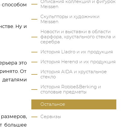
Описания коллекций и фигурок
о способом
Meissen
Скульпторы и художники
Meissen
стве. Ну и
Новости и выставки в области
фарфора, хрустального стекла и
серебра
История Lladro и их продукция
История Herend и их продукция
ерьера это
ринято. От
История AIDA и хрустальное
стекло
и деталями
История Robbe&Berking и
столовые предметы
Остальное
размеров,
Сервизы
ют большее