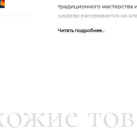
традиционного мастерства 
шедевр раскрывается на эле
неджером
увлекательный мир. Величе
Читать подробнее...
витиеватые элементы рокайл
котором орнаментация и из
единство. Коллекция Mystic
великолепия вашему столу,
дизайнерского мастерства 
ожие то