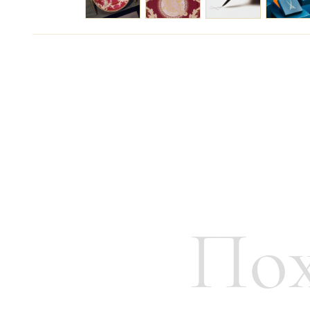
Цену уточняйте
Связаться с ме
Год создания:
2024
Высота:
2,5 см
Диаметр:
33 см
Вес:
1100 г
Пох