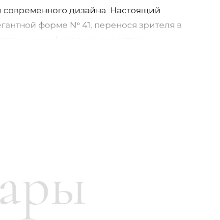
и современного дизайна. Настоящий
гантной форме N° 41, перенося зрителя в
ственные мифические существа и
я характеризуют этот детальный декор, в
ысканность сливаются в роскошное
 Maison не только добавляет праздничного
 но и является несомненной изюминкой
MEISSEN.
вары