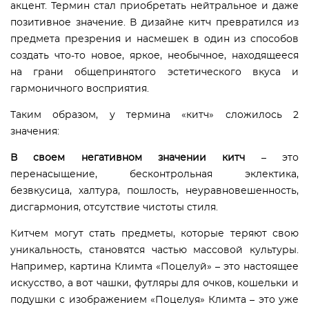
акцент. Термин стал приобретать нейтральное и даже
позитивное значение. В дизайне китч превратился из
предмета презрения и насмешек в один из способов
создать что-то новое, яркое, необычное, находящееся
на грани общепринятого эстетического вкуса и
гармоничного восприятия.
Таким образом, у термина «китч» сложилось 2
значения:
В своем негативном значении
китч
– это
перенасыщение, бесконтрольная эклектика,
безвкусица, халтура, пошлость, неуравновешенность,
дисгармония, отсутствие чистоты стиля.
Китчем могут стать предметы, которые теряют свою
уникальность, становятся частью массовой культуры.
Например, картина Климта «Поцелуй»
–
это настоящее
искусство, а вот чашки, футляры для очков, кошельки и
подушки с изображением «Поцелуя» Климта – это уже