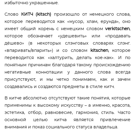
избыточно украшенные.
Слово
КИТЧ (kitsch)
произошло от немецкого слова,
которое переводится как «мусор, хлам, ерунда», оно
имеет общий корень с немецким словом
verkitschen
,
которое обозначает «удешевить» или «продавать
дёшево» (в некоторых слэнговых словарях слэнг.
«впаривать/впарить») и со словом
kitschen
, которое
переводится как «халтурить, делать кое-как». И по
понятным причинам благодаря такому происхождению
негативные коннотации у данного слова всегда
присутствуют, и мы четко понимаем, как и зачем
создавались и создаются предметы в стиле китч.
В китче абсолютно отсутствуют такие понятия, которые
применимы к высокому искусству – а именно, красота,
эстетика, отбор, равновесие, гармония, стиль. Часто
основной целью китча является привлечение
внимания и показ социального статуса владельца.